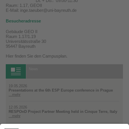
Di. + Do.: 09:00-11:30
Raum: 1.17, GEOII
E-Mail: inge.taeuber@uni-bayreuth.de
Besucheradresse
Gebäude GEO II
Raum 1.17/1.19
Universitätsstraße 30
95447 Bayreuth
Hier finden Sie den
Campusplan
.
News
19.05.2026
Presentations at the 6th ESP Europe conference in Prague
...mehr
12.05.2026
RESPOnD Project Partner Meeting held in Cinque Terre, Italy
...mehr
12.05.2026