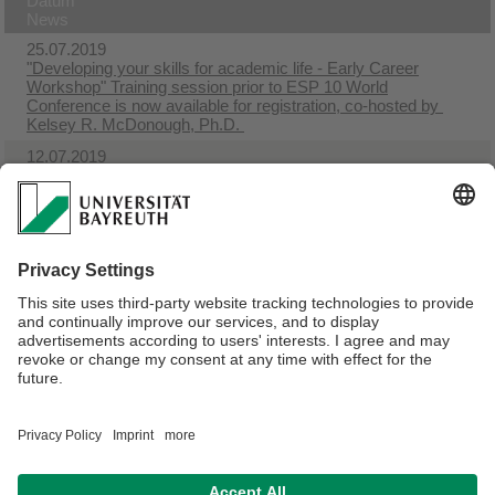
Datum
News
25.07.2019
"Developing your skills for academic life - Early Career
Workshop" Training session prior to ESP 10 World
Conference is now available for registration, co-hosted by ​
Kelsey R. McDonough, Ph.D.
12.07.2019
Bayreuther Vorträge zum Recht der Nachhaltigen
Entwicklung "Biodiversität in Bayern“
04.06.2019
Vortrag "Ökosystemleistungen und globaler Handel mit
natürlichen Ressourcen", Prof. Dr. Thomas Koellner
23.04.2019
ESP10 conference: Call for abstracts for session "Tele-
coupling"
Verantwortlich für die Redaktion:
Univ.Prof.Dr. Thomas Köllner